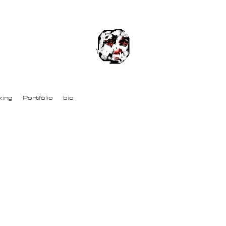
king
Portfólio
bio